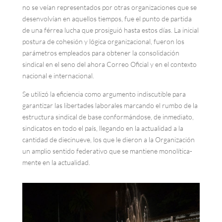
no se veían representados por otras organizaciones que se
desenvolvían en aquellos tiempos, fue el punto de partida
de una férrea lucha que prosiguió hasta estos días. La inicial
postura de cohesión y lógica organizacional, fueron los
parámetros empleados para obtener la consolidación
sindical en el seno del ahora Correo Oficial y en el contexto
nacional e internacional.
Se utilizó la eficiencia como argumento indiscutible para
garantizar las libertades laborales marcando el rumbo de la
estructura sindical de base conformándose, de inmediato,
sindicatos en todo el país, llegando en la actualidad a la
cantidad de diecinueve, los que le dieron a la Organización
un amplio sentido federativo que se mantiene monolítica-
mente en la actualidad.