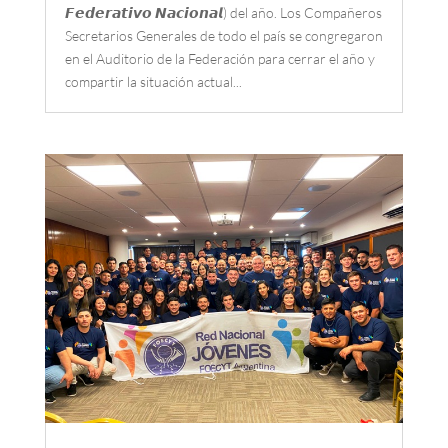
𝙁𝙚𝙙𝙚𝙧𝙖𝙩𝙞𝙫𝙤 𝙉𝙖𝙘𝙞𝙤𝙣𝙖𝙡) del año. Los Compañeros
Secretarios Generales de todo el país se congregaron
en el Auditorio de la Federación para cerrar el año y
compartir la situación actual...