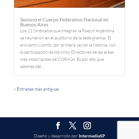
Sesionó el Cuerpo Federativo Nacional en
Buenos Aires
Los 21 Sindicatos que integran la Foecyt Argentina
se reunieron en el auditorio de la sede gremial. El
encuentro contó, por primera vez en la historia, con
la participación de los cinco Directores de las áreas
más importantes de CORASA. Es por ello que,
además del...
« Entradas más antiguas
Diseño y desarrollo por
IntermediaSP