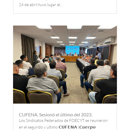
24 de abril tuvo lugar el...
CUFENA. Sesionó el último del 2023.
Los Sindicatos Federados de FOECYT se reunieron
en el segundo y último 𝗖𝗨𝗙𝗘𝗡𝗔 (𝘾𝙪𝙚𝙧𝙥𝙤